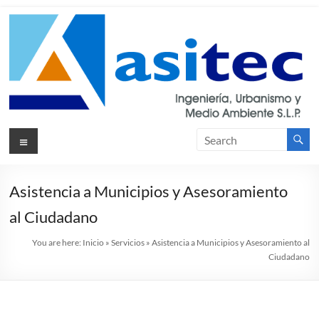
Skip
to
content
Asitec
Menu
Ingeniería,
Urbanismos
y Medio
Ambiente
Asistencia a Municipios y Asesoramiento
S.L.P.
al Ciudadano
You are here:
Inicio
»
Servicios
»
Asistencia a Municipios y Asesoramiento al
Ciudadano