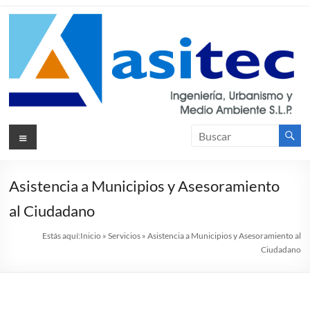
Saltar
al
contenido
Asitec
Menú
Ingeniería,
Urbanismos
y Medio
Ambiente
Asistencia a Municipios y Asesoramiento
S.L.P.
al Ciudadano
Estás aquí:
Inicio
»
Servicios
»
Asistencia a Municipios y Asesoramiento al
Ciudadano