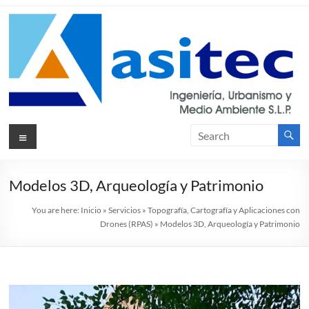
Skip
to
content
Asitec
Menu
Ingeniería,
Urbanismos
y Medio
Ambiente
Modelos 3D, Arqueología y Patrimonio
S.L.P.
You are here:
Inicio
»
Servicios
»
Topografía, Cartografía y Aplicaciones con
Drones (RPAS)
»
Modelos 3D, Arqueología y Patrimonio