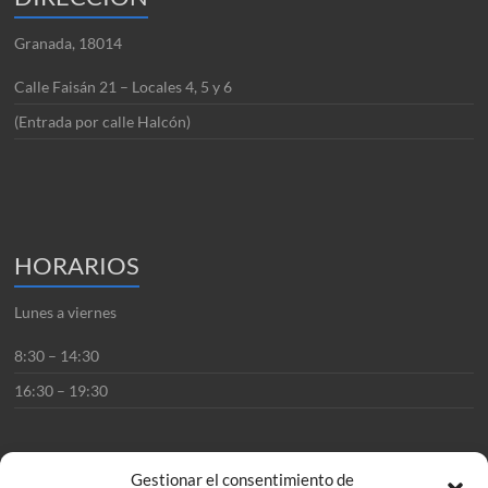
Granada, 18014
Calle Faisán 21 – Locales 4, 5 y 6
(Entrada por calle Halcón)
HORARIOS
Lunes a viernes
8:30 – 14:30
16:30 – 19:30
Gestionar el consentimiento de