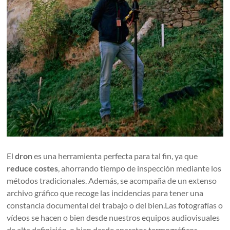
El
dron
es una herramienta perfecta para tal fin, ya que
reduce costes
, ahorrando tiempo de inspección mediante los
métodos tradicionales. Además, se acompaña de un extenso
archivo gráfico que recoge las incidencias para tener una
constancia documental del trabajo o del bien.Las fotografías o
vídeos se hacen o bien desde nuestros equipos audiovisuales
de alta definición, o bien desde aparatos termográficos