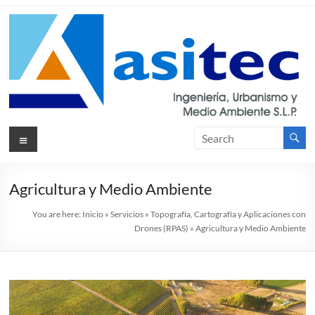
Skip
to
content
Asitec
Menu
Ingeniería,
Urbanismos
y Medio
Ambiente
Agricultura y Medio Ambiente
S.L.P.
You are here:
Inicio
»
Servicios
»
Topografía, Cartografía y Aplicaciones con
Drones (RPAS)
»
Agricultura y Medio Ambiente