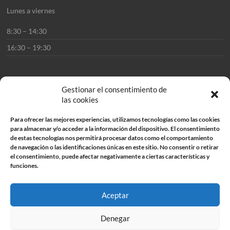
Lunes a viernes
8:30 – 14:30
16:30 – 19:30
Gestionar el consentimiento de
las cookies
CONTACTO
Para ofrecer las mejores experiencias, utilizamos tecnologías como las cookies
para almacenar y/o acceder a la información del dispositivo. El consentimiento
Llámanos o envíanos tu consulta
de estas tecnologías nos permitirá procesar datos como el comportamiento
de navegación o las identificaciones únicas en este sitio. No consentir o retirar
el consentimiento, puede afectar negativamente a ciertas características y
(+34) 958 293 754
funciones.
Aceptar
Denegar