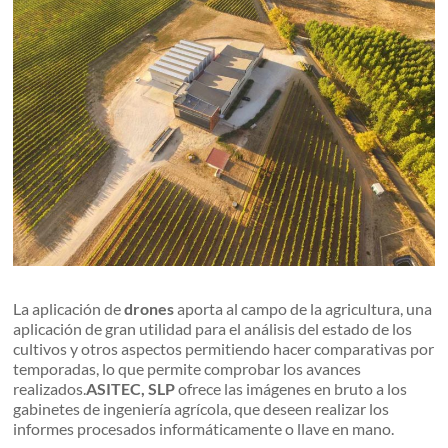
La aplicación de
drones
aporta al campo de la agricultura, una
aplicación de gran utilidad para el análisis del estado de los
cultivos y otros aspectos permitiendo hacer comparativas por
temporadas, lo que permite comprobar los avances
realizados.
ASITEC, SLP
ofrece las imágenes en bruto a los
gabinetes de ingeniería agrícola, que deseen realizar los
informes procesados informáticamente o llave en mano.