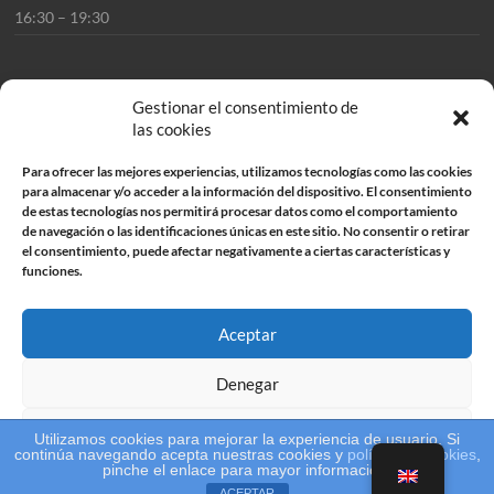
16:30 – 19:30
Gestionar el consentimiento de
las cookies
CONTACTO
Para ofrecer las mejores experiencias, utilizamos tecnologías como las cookies
para almacenar y/o acceder a la información del dispositivo. El consentimiento
Llámanos o envíanos tu consulta
de estas tecnologías nos permitirá procesar datos como el comportamiento
de navegación o las identificaciones únicas en este sitio. No consentir o retirar
el consentimiento, puede afectar negativamente a ciertas características y
(+34) 958 293 754
funciones.
Aceptar
Denegar
Ver preferencias
Utilizamos cookies para mejorar la experiencia de usuario. Si
continúa navegando acepta nuestras cookies y
política de cookies
,
Copyright © 2026
Asitec
. All rights reserved. Theme
Spacious
by ThemeGrill.
pinche el enlace para mayor información.
Política de cookies
Política de privacidad
Powered by:
WordPress
.
ACEPTAR