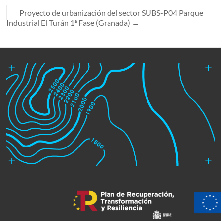
Proyecto de urbanización del sector SUBS-P04 Parque
Industrial El Turán 1ª Fase (Granada)
→