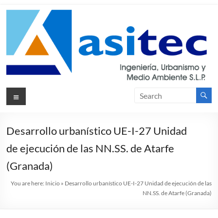
Skip
to
content
Asitec
Menu
Ingeniería,
Urbanismos
y Medio
Ambiente
Desarrollo urbanístico UE-I-27 Unidad
S.L.P.
de ejecución de las NN.SS. de Atarfe
(Granada)
You are here:
Inicio
»
Desarrollo urbanístico UE-I-27 Unidad de ejecución de las
NN.SS. de Atarfe (Granada)