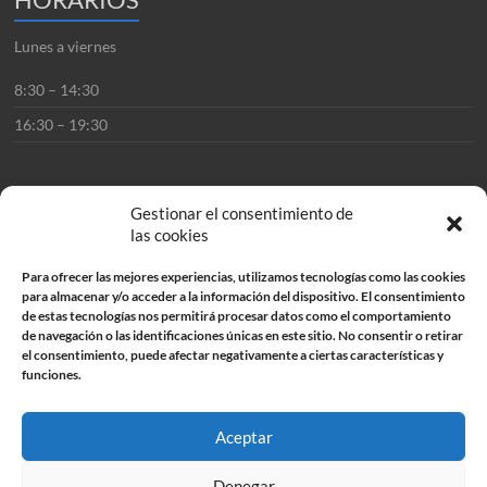
Lunes a viernes
8:30 – 14:30
16:30 – 19:30
Gestionar el consentimiento de
las cookies
CONTACTO
Para ofrecer las mejores experiencias, utilizamos tecnologías como las cookies
para almacenar y/o acceder a la información del dispositivo. El consentimiento
Llámanos o envíanos tu consulta
de estas tecnologías nos permitirá procesar datos como el comportamiento
de navegación o las identificaciones únicas en este sitio. No consentir o retirar
el consentimiento, puede afectar negativamente a ciertas características y
(+34) 958 293 754
funciones.
Aceptar
Denegar