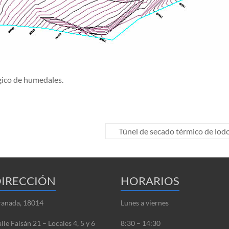
gico de humedales.
Túnel de secado térmico de lod
IRECCIÓN
HORARIOS
anada, 18014
Lunes a viernes
lle Faisán 21 – Locales 4, 5 y 6
8:30 – 14:30