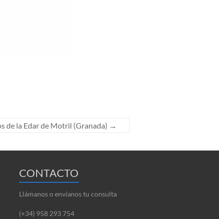
os de la Edar de Motril (Granada)
→
CONTACTO
Llámanos o envíanos tu consulta
(+34) 958 293 754